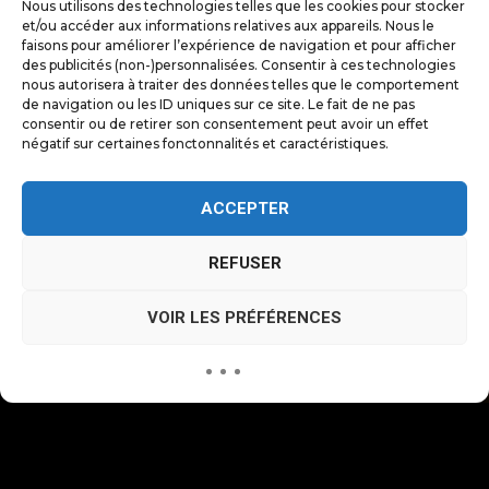
Nous utilisons des technologies telles que les cookies pour stocker
2
et/ou accéder aux informations relatives aux appareils. Nous le
faisons pour améliorer l’expérience de navigation et pour afficher
des publicités (non-)personnalisées. Consentir à ces technologies
nous autorisera à traiter des données telles que le comportement
SHOOTING / TOURNAGE
de navigation ou les ID uniques sur ce site. Le fait de ne pas
consentir ou de retirer son consentement peut avoir un effet
Production de vos contenus sur site à
négatif sur certaines fonctonnalités et caractéristiques.
Lyon, en Beaujolais, dans l'Ain ou partout
en France.
ACCEPTER
REFUSER
VOIR LES PRÉFÉRENCES
3
LIVRAISON PRÊTE
Contenus parfaitement triés, retouchés
et calibrés selon les canaux de diffusion