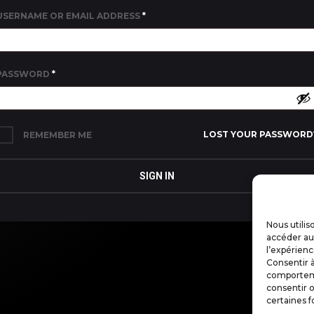
USERNAME OR EMAIL ADDRESS
*
PASSWORD
*
LOST YOUR PASSWORD
REMEMBER ME
SIGN IN
Nous utilis
accéder aux
l’expérienc
Consentir à
comportemen
consentir o
certaines f