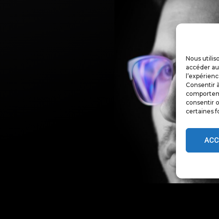
Nous utilis
accéder aux
l’expérienc
Consentir à
comportemen
consentir o
certaines f
ACC