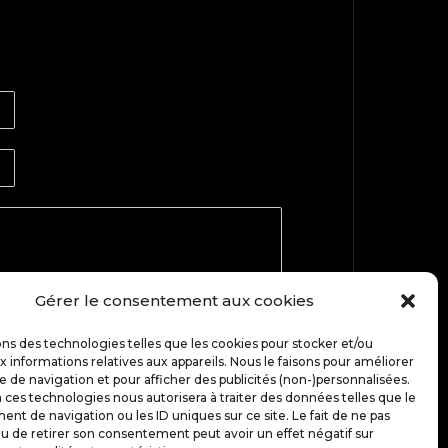
Gérer le consentement aux cookies
ons des technologies telles que les cookies pour stocker et/ou
TOP
 informations relatives aux appareils. Nous le faisons pour améliorer
e de navigation et pour afficher des publicités (non-)personnalisées.
 ces technologies nous autorisera à traiter des données telles que le
t de navigation ou les ID uniques sur ce site. Le fait de ne pas
u de retirer son consentement peut avoir un effet négatif sur