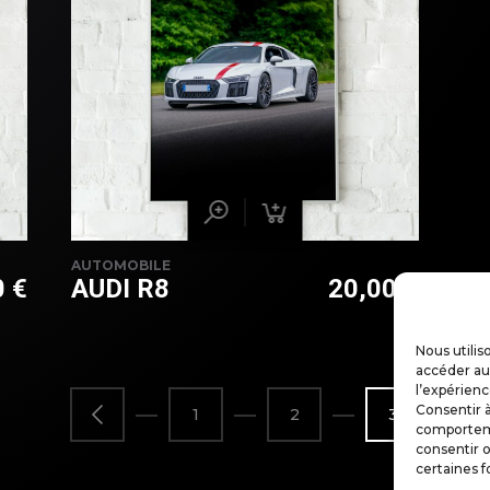
AUTOMOBILE
0
€
AUDI R8
20,00
€
Nous utilis
accéder aux
l’expérienc
Consentir à
1
2
3
comportemen
consentir o
certaines f