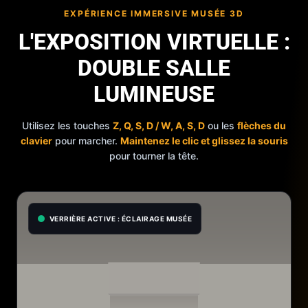
EXPÉRIENCE IMMERSIVE MUSÉE 3D
L'EXPOSITION VIRTUELLE :
DOUBLE SALLE
LUMINEUSE
Utilisez les touches
Z, Q, S, D / W, A, S, D
ou les
flèches du
clavier
pour marcher.
Maintenez le clic et glissez la souris
pour tourner la tête.
VERRIÈRE ACTIVE : ÉCLAIRAGE MUSÉE