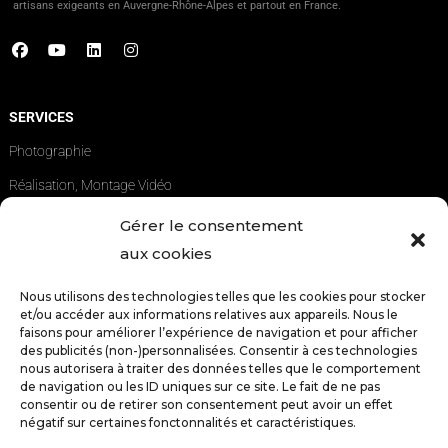
artisans exigeants en Auvergne-Rhône-Alpes et partout en France.
SERVICES
Photographie
Réalisation, Montage Vidéo
Identité Graphique
Gérer le consentement
aux cookies
Création De Site Web
Nous utilisons des technologies telles que les cookies pour stocker
ZONES CLÉS
et/ou accéder aux informations relatives aux appareils. Nous le
faisons pour améliorer l’expérience de navigation et pour afficher
Lyon
des publicités (non-)personnalisées. Consentir à ces technologies
nous autorisera à traiter des données telles que le comportement
Mâcon
de navigation ou les ID uniques sur ce site. Le fait de ne pas
consentir ou de retirer son consentement peut avoir un effet
Bourg-en-Bresse
négatif sur certaines fonctonnalités et caractéristiques.