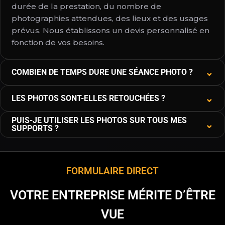
durée de la prestation, du nombre de
photographies attendues, des lieux et des usages
prévus. Nous établissons un devis personnalisé en
fonction de vos besoins.
⌄
COMBIEN DE TEMPS DURE UNE SÉANCE PHOTO ?
Il n'existe pas de durée standard. Chaque
⌄
LES PHOTOS SONT-ELLES RETOUCHÉES ?
prestation est préparée sur mesure en fonction
de vos besoins, qu'il s'agisse d'un événement,
Oui. Toutes les images livrées font l'objet d'une
PUIS-JE UTILISER LES PHOTOS SUR TOUS MES
⌄
d'un reportage d'entreprise, d'un shooting
SUPPORTS ?
sélection et d'une retouche professionnelle afin
immobilier ou d'une séance photo pour un
de garantir un rendu homogène et de qualité.
Les photographies sont fournies dans des
particulier. Notre priorité est de prendre le
formats adaptés au web et à l'impression, afin
temps nécessaire pour réaliser des images à la
que vous puissiez les utiliser sur votre site
FORMULAIRE DIRECT
hauteur de vos attentes.
internet, vos réseaux sociaux, vos brochures, vos
catalogues et vos campagnes de communication
VOTRE ENTREPRISE MÉRITE D’ÊTRE
si vous le souhaitez.
VUE